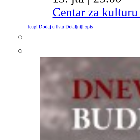
Centar za kulturu
Kupi
Dodaj u listu
Detaljniji opis