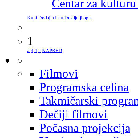
Centar za kulturu
Kupi
Dodaj u listu
Detaljniji opis
1
2
3
4
5
NAPRED
Filmovi
Programska celina
Takmičarski progra
Dečiji filmovi
Počasna projekcija