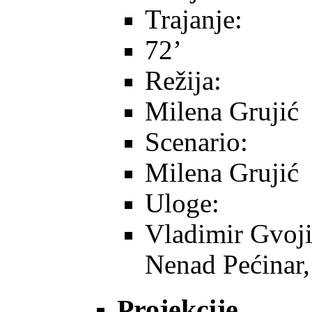
Trajanje:
72’
Režija:
Milena Grujić
Scenario:
Milena Grujić
Uloge:
Vladimir Gvoji
Nenad Pećinar,
Projekcije