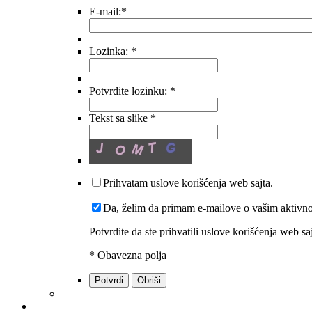
E-mail:
*
Lozinka:
*
Potvrdite lozinku:
*
Tekst sa slike
*
Prihvatam uslove korišćenja web sajta.
Da, želim da primam e-mailove o vašim aktivno
Potvrdite da ste prihvatili uslove korišćenja web sa
*
Obavezna polja