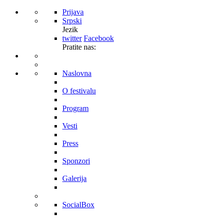
Prijava
Srpski
Jezik
twitter
Facebook
Pratite nas:
Naslovna
O festivalu
Program
Vesti
Press
Sponzori
Galerija
SocialBox